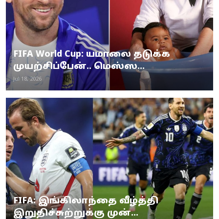
FIFA World Cup: யமாலை தடுக்க
முயற்சிப்பேன்.. மெஸ்ஸ...
Jul 18, 2026
FIFA: இங்கிலாந்தை வீழ்த்தி
இறுதிச்சுற்றுக்கு முன்...