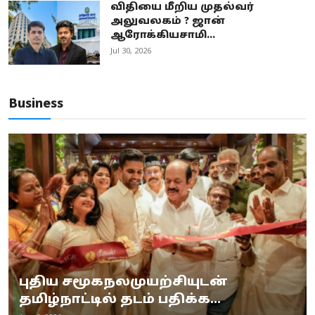
விதியை மீறிய முதல்வர்
அலுவலகம் ? ஜான்
ஆரோக்கியசாமி...
Jul 30, 2026
Business
புதிய சமூகநலமுயற்சியுடன்
தமிழ்நாட்டில் தடம் பதிக்க...