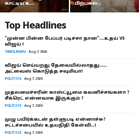
டாப் 5 ஸ்ட்ரீமிங் பிளாட்பார்ம் எது தெரியுமா? கவனத்தை ஈர்க்கும் YouTube Music!
காட்டிய உ...
பிற்பகல்...
விஜய்யின் பேச்சில் முதிர்ச்சியில்லை.. கூட்டணியை நம்பி திமுக உள்ளதா? ஜவாஹிருல்லா கருத்து
Top Headlines
"முன்ன பின்ன பேப்பர் படிச்சா தான"....உதய் VS
விஜய் !
TAMILNADU
Aug 7, 2026
விஜய் செய்யறது தேவையில்லாதது......
அட்வைஸ் கொடுத்த சவுமியா!
POLITICS
Aug 7, 2026
முதலமைச்சரின் காஸ்ட்யூமை கவனிச்சங்களா ?
சீக்ரெட் என்னவாக இருக்கும் ?
POLITICS
Aug 7, 2026
முழு பயிர்க்கடன் தள்ளுபடி என்னாச்சு?
சட்டச்சபையில் உதயநிதி கேள்வி...!
POLITICS
Aug 7, 2026