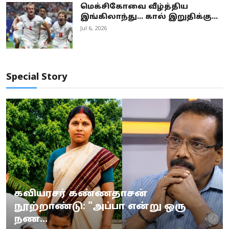
மெக்சிகோவை வீழ்த்திய
இங்கிலாந்து... கால் இறுதிக்கு...
Jul 6, 2026
Special Story
கவியரசர் கண்ணதாசன்
நூற்றாண்டு: "அப்பா என்று ஒரு
நண...