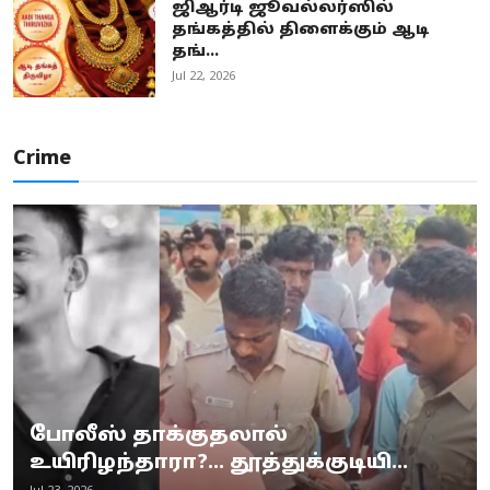
ஜிஆர்டி ஜூவல்லர்ஸில்
தங்கத்தில் திளைக்கும் ஆடி
தங்...
Jul 22, 2026
Crime
போலீஸ் தாக்குதலால்
உயிரிழந்தாரா?... தூத்துக்குடியி...