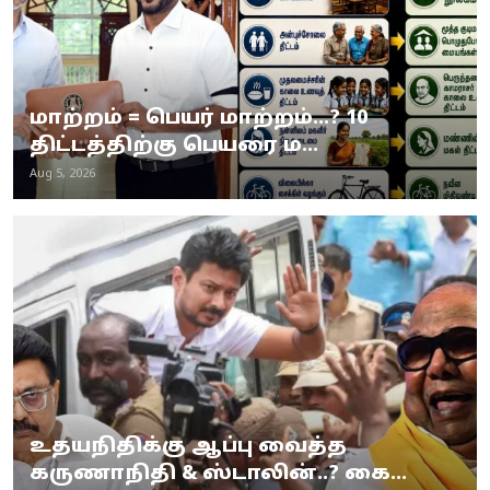
மாற்றம் = பெயர் மாற்றம்…? 10
திட்டத்திற்கு பெயரை ம...
Aug 5, 2026
உதயநிதிக்கு ஆப்பு வைத்த
கருணாநிதி & ஸ்டாலின்..? கை...