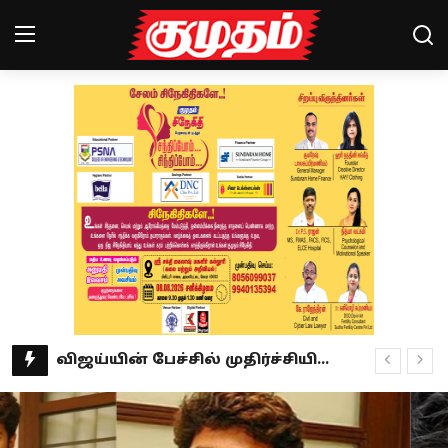
Home
Magazines
Games
Cinema
Videos
Health
தெரு நாய் வழக்கில் புதிய உத்தரவு.. ராகுல் காந்தி வரவேற்பு!
Sports
கில்லாடி லேடி.. கராத்தேயில் விருதுகளை குவிக்கும் சுப்ரியா ஜாதவ்!
தாய்ப்பால் தானம் செய்வதில் கின்னஸ் சாதனை- யார் இந்த ஆலிஸா ஆக்லெட்ரீ?
Special Story