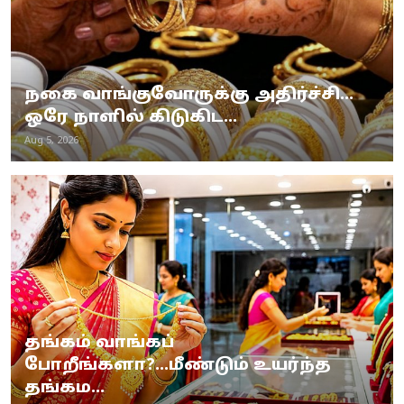
நகை வாங்குவோருக்கு அதிர்ச்சி...
ஒரே நாளில் கிடுகிட...
Aug 5, 2026
தங்கம் வாங்கப்
போறீங்களா?...மீண்டும் உயர்ந்த
தங்கம...