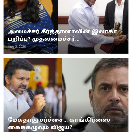
அமைச்சர் கீர்த்தானாவின் இலாகா
பறிப்பு? முதலமைச்சர்...
Aug 3, 2026
மேகதாது சர்ச்சை... காங்கிரஸை
கைக்கழுவும் விஜய்?