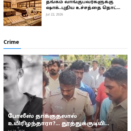
தங்கம் வாங்குபவர்களுக்கு
ஷாக்..புதிய உச்சத்தை தொட்...
Jul 22, 2026
Crime
போலீஸ் தாக்குதலால்
உயிரிழந்தாரா?... தூத்துக்குடியி...