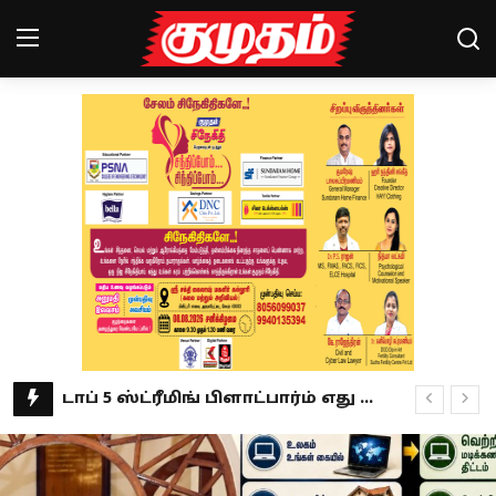
Home
Magazines
Games
Cinema
Videos
Health
விஜய்யின் பேச்சில் முதிர்ச்சியில்லை.. கூட்டணியை நம்பி திமுக உள்ளதா? ஜவாஹிருல்லா கருத்து
Sports
தெரு நாய் வழக்கில் புதிய உத்தரவு.. ராகுல் காந்தி வரவேற்பு!
கில்லாடி லேடி.. கராத்தேயில் விருதுகளை குவிக்கும் சுப்ரியா ஜாதவ்!
Special Story