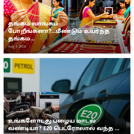
தங்கம் வாங்கப்
போறீங்களா?...மீண்டும் உயர்ந்த
தங்கம...
Aug 3, 2026
உங்களோடது பழைய மாடல்
வண்டியா? E20 பெட்ரோலால் வந்த ...