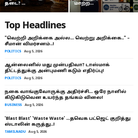
முதல்வர் ஸ்டாலினின் நகைச்சுவை உணர்வுக்கு அளவே இல்லையா? அன்புமணி கேள்வி
தடை? ...
மாற்ற...
டாப் 5 ஸ்ட்ரீமிங் பிளாட்பார்ம் எது தெரியுமா? கவனத்தை ஈர்க்கும் YouTube Music!
Top Headlines
"வெற்றி அறிக்கை அல்ல… வெற்று அறிக்கை.." –
சீமான் விமர்சனம்..!
POLITICS
Aug 5, 2026
ஆன்லைனில் மது முன்பதிவா? டாஸ்மாக்
திட்டத்துக்கு அன்புமணி கடும் எதிர்ப்பு!
POLITICS
Aug 5, 2026
நகை வாங்குவோருக்கு அதிர்ச்சி... ஒரே நாளில்
கிடுகிடுவென உயர்ந்த தங்கம் விலை!
BUSINESS
Aug 5, 2026
'Blast Blast' 'Waste Waste' ...தவெக பட்ஜெட் குறித்து
ஸ்டாலின் கருத்து..!
TAMILNADU
Aug 5, 2026