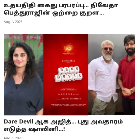
உதயநிதி கைது பரபரப்பு... நிவேதா
பெத்துராஜின் ஒற்றை குறள...
Aug 4, 2026
Dare Devil ஆக அஜித்... புது அவதாரம்
எடுத்த ஷாலினி...!
Aug 3, 2026