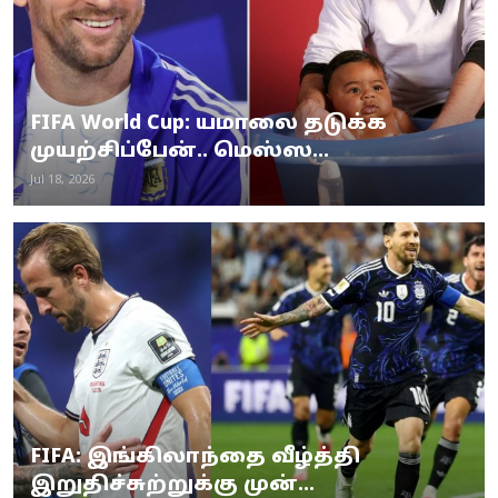
FIFA World Cup: யமாலை தடுக்க
முயற்சிப்பேன்.. மெஸ்ஸ...
Jul 18, 2026
FIFA: இங்கிலாந்தை வீழ்த்தி
இறுதிச்சுற்றுக்கு முன்...